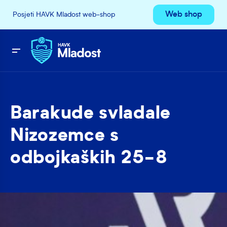
Web shop
Posjeti HAVK Mladost web-shop
Barakude svladale
Nizozemce s
odbojkaških 25-8