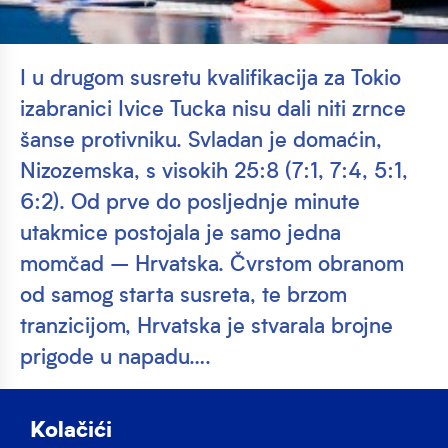
I u drugom susretu kvalifikacija za Tokio
izabranici Ivice Tucka nisu dali niti zrnce
šanse protivniku. Svladan je domaćin,
Nizozemska, s visokih 25:8 (7:1, 7:4, 5:1,
6:2). Od prve do posljednje minute
utakmice postojala je samo jedna
momčad – Hrvatska. Čvrstom obranom
od samog starta susreta, te brzom
tranzicijom, Hrvatska je stvarala brojne
prigode u napadu….
I u drugom susretu kvalifikacija za Tokio izabranici
Ivice Tucka nisu dali niti zrnce šanse
Kolačići