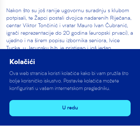
Nakon što su još ranije ugovornu suradnju s klubom
potpisali, te Žapci postali dvojica nadarenih Riječana,
centar Viktor Tončinić i vratar Mauro Ivan Čubranić,
igrači reprezentacije do 20 godina (europski prvaci), a
ujedno i na širem popisu izbornika seniora, Ivice
Tucka, u Jarunsku b.b. je pristigao i još jedan
Riječanin.
Kolačići
To je branič Karlo Babić (23), dosad igrač Primorja EB
Ova web stranica koristi kolačiće kako bi vam pružila što
koji će značajno ojačati našu bekovsku liniju. No, u
bolje korisničko iskustvo. Postavke kolačića možete
Mladost je došao, u naš se klub vratila i legenda, član
konfigurirati u vašem internetskom pregledniku.
Barakuda, Luka Lončar (38). Dosadašnji igrač
Olympiacosa vratio se u svoj Zagreb i našu HAVK
U redu
Mladost, pojačavši istodobno u biti čak dva mjesta u
momčadi – centarsku, ali i braničku poziciju.
Istodobno, klub su napustila trojica igrača koji su
profesionalno i ponosno nosili kapicu našeg kluba;