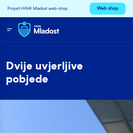
Web shop
Posjeti HAVK Mladost web-shop
Dvije uvjerljive
pobjede