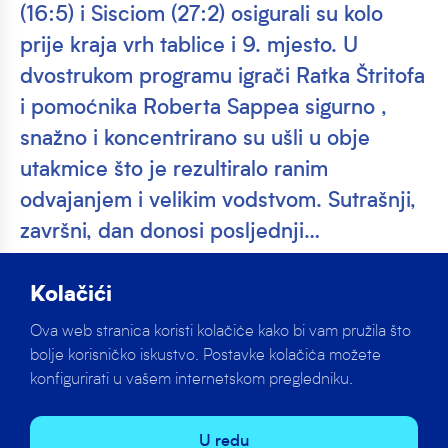
(16:5) i Sisciom (27:2) osigurali su kolo
prije kraja vrh tablice i 9. mjesto. U
dvostrukom programu igrači Ratka Štritofa
i pomoćnika Roberta Sappea sigurno ,
snažno i koncentrirano su ušli u obje
utakmice što je rezultiralo ranim
odvajanjem i velikim vodstvom. Sutrašnji,
završni, dan donosi posljednji…
Kadeti Mladosti današnjim dvjema uvjerljivim
Kolačići
pobjedama nad Opatijom (16:5) i Sisciom (27:2)
osigurali su kolo prije kraja vrh tablice i 9. mjesto.
Ova web stranica koristi kolačiće kako bi vam pružila što
bolje korisničko iskustvo. Postavke kolačića možete
U dvostrukom programu igrači Ratka Štritofa i
konfigurirati u vašem internetskom pregledniku.
pomoćnika Roberta Sappea sigurno , snažno i
koncentrirano su ušli u obje utakmice što je rezultiralo
U redu
ranim odvajanjem i velikim vodstvom.