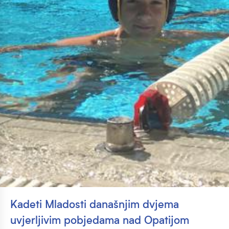
Kadeti Mladosti današnjim dvjema
uvjerljivim pobjedama nad Opatijom