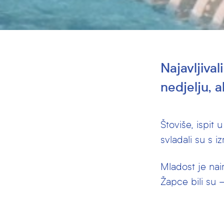
Najavljival
nedjelju, a
Štoviše, ispit
svladali su s i
Mladost je nai
Žapce bili su 
Tomislav Zore 