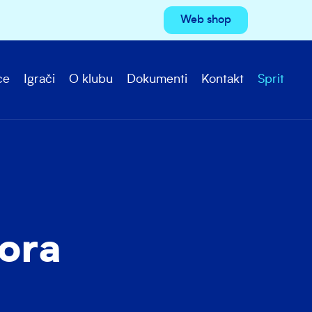
Web shop
ce
Igrači
O klubu
Dokumenti
Kontakt
Sprit
iora