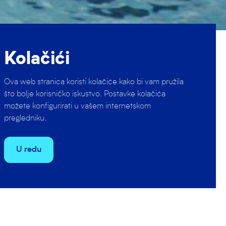
Kolačići
ak i
Ova web stranica koristi kolačiće kako bi vam pružila
čan.
što bolje korisničko iskustvo. Postavke kolačića
možete konfigurirati u vašem internetskom
pregledniku.
tske u Korčuli
U redu
 za naše mlade
an Maglica 3,