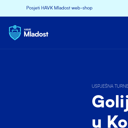
Posjeti HAVK Mladost web-shop
USPJEŠNA TURNE
Goli
u Ko