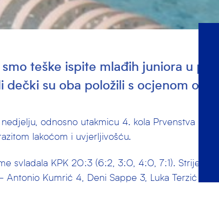
i smo teške ispite mlađih juniora u pet
li dečki su oba položili s ocjenom odli
 u nedjelju, odnosno utakmicu 4. kola Prvenstva Hrva
zrazitom lakoćom i uvjerljivošću.
me svladala KPK 20:3 (6:2, 3:0, 4:0, 7:1). Strijelci
– Antonio Kumrić 4, Deni Sappe 3, Luka Terzić 3, Iv
2, Jakov Bedeković 2 i Karlo Šindler 2.