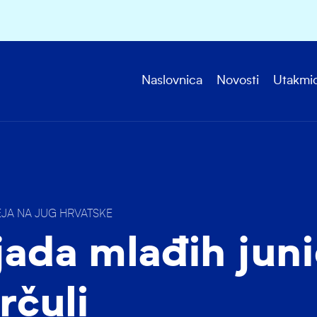
Naslovnica
Novosti
Utakmi
JA NA JUG HRVATSKE
jada mlađih jun
rčuli