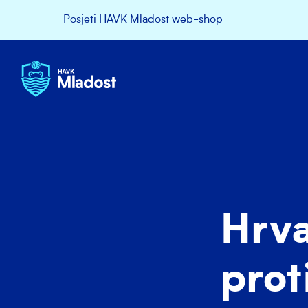
Posjeti HAVK Mladost web-shop
Hrva
prot