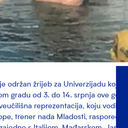
je održan žrijeb za Univerzijadu koja 
tom gradu od 3. do 14. srpnja ove godi
veučilišna reprezentacija, koju vodi iz
pe, trener nada Mladosti, raspoređen