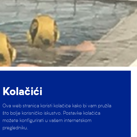
će se
Kolačići
ne.
Ova web stranica koristi kolačiće kako bi vam pružila
bornik
što bolje korisničko iskustvo. Postavke kolačića
možete konfigurirati u vašem internetskom
a je u
pregledniku.