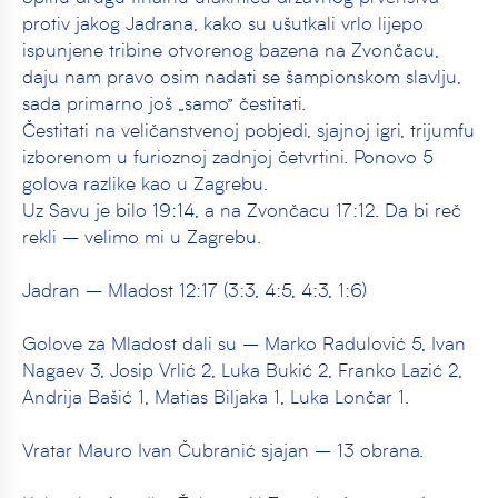
protiv jakog Jadrana, kako su ušutkali vrlo lijepo
ispunjene tribine otvorenog bazena na Zvončacu,
daju nam pravo osim nadati se šampionskom slavlju,
sada primarno još „samo” čestitati.
Čestitati na veličanstvenoj pobjedi, sjajnoj igri, trijumfu
izborenom u furioznoj zadnjoj četvrtini. Ponovo 5
golova razlike kao u Zagrebu.
Uz Savu je bilo 19:14, a na Zvončacu 17:12. Da bi reč
rekli – velimo mi u Zagrebu.
Jadran – Mladost 12:17 (3:3, 4:5, 4:3, 1:6)
Golove za Mladost dali su – Marko Radulović 5, Ivan
Nagaev 3, Josip Vrlić 2, Luka Bukić 2, Franko Lazić 2,
Andrija Bašić 1, Matias Biljaka 1, Luka Lončar 1.
Vratar Mauro Ivan Čubranić sjajan – 13 obrana.