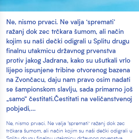
Ne, nismo prvaci. Ne valja ‘spremati’
ražanj dok zec trčkara šumom, ali način
kojim su naši dečki odigrali u Splitu drugu
finalnu utakmicu državnog prvenstva
protiv jakog Jadrana, kako su ušutkali vrlo
lijepo ispunjene tribine otvorenog bazena
na Zvončacu, daju nam pravo osim nadati
se šampionskom slavlju, sada primarno još
„samo” čestitati.Čestitati na veličanstvenoj
pobjedi,…
Ne, nismo prvaci. Ne valja ‘spremati’ ražanj dok zec
trčkara šumom, ali način kojim su naši dečki odigrali u
Splitu drugu finalnu utakmicu državnog prvenstva