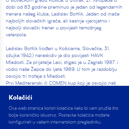
U slovačkom gradu Košice, u utorak, 21. listopada u
dobi od 83 godine preminuo je jedan od legendarnih
trenera našeg kluba, Ladislav Bottlik. Jedan od inače
najboljih slovačkih igrača, ali kasnije vjerojatno i
najbolji slovački trener u povijesti tamošnjeg
vaterpola.
Ladislav Bottlik (rođen u Košicama, Slovačka, 31.
ožujka 1942.) neraskidiv je dio povijesti HAVK
Mladosti. Za prijatelje Laci, stigao je u Zagreb 1987. i
vodio naše Žapce do ljeta 1989. U tom je razdoblju
osvojio tri trofeja s Mladosti.
Prvi Mediteranski ili COMEN kup koji je osvojio naš
klub, trenersko je djelo Ladislava Bottlika u Grčkoj
1988. u Ateni ili točnije Glyfadi. Tada je umjesto
Kolačići
ozlijeđenog vratara Andrije Popovića, u 45. godini
Ova web stranica koristi kolačiće kako bi vam pružila što
‘reaktiviran’ Jakov Sedlar. Sastav je to u kojem igrali
bolje korisničko iskustvo. Postavke kolačića možete
Perica Bukić, Dubravko Šimenc, Milorad Damjanić,
konfigurirati u vašem internetskom pregledniku.
Damir Vincek, Mladen Miškulin, Josip Vezjak, pa još