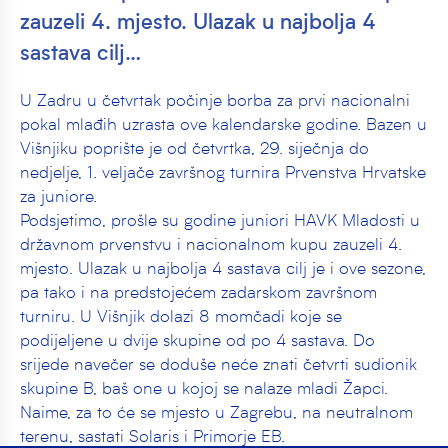
zauzeli 4. mjesto. Ulazak u najbolja 4
sastava cilj…
U Zadru u četvrtak počinje borba za prvi nacionalni
pokal mlađih uzrasta ove kalendarske godine. Bazen u
Višnjiku poprište je od četvrtka, 29. siječnja do
nedjelje, 1. veljače završnog turnira Prvenstva Hrvatske
za juniore.
Podsjetimo, prošle su godine juniori HAVK Mladosti u
državnom prvenstvu i nacionalnom kupu zauzeli 4.
mjesto. Ulazak u najbolja 4 sastava cilj je i ove sezone,
pa tako i na predstojećem zadarskom završnom
turniru. U Višnjik dolazi 8 momčadi koje se
podijeljene u dvije skupine od po 4 sastava. Do
srijede navečer se doduše neće znati četvrti sudionik
skupine B, baš one u kojoj se nalaze mladi Žapci.
Naime, za to će se mjesto u Zagrebu, na neutralnom
terenu, sastati Solaris i Primorje EB.