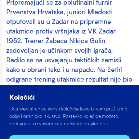
Pripremajući se za polufinalni turnir
Prvenstva Hrvatske, juniori Mladosti
otputovali su u Zadar na pripremne
utakmice protiv vršnjaka iz VK Zadar
1952. Trener Žabaca Nikica Gulin
zadovoljan je učinkom svojih igrača.
Radilo se na usvajanju taktičkih zamisli
kako u obrani tako i u napadu. Na četiri
odigrane trening utakmice rezultat nije bio
u prvom planu,…
Kolačići
Pripremajući se za polufinalni turnir Prvenstva
Ova web stranica koristi kolačiće kako bi vam pružila što
Hrvatske, juniori Mladosti otputovali su u Zadar na
bolje korisničko iskustvo. Postavke kolačića možete
pripremne utakmice protiv vršnjaka iz VK Zadar 1952.
konfigurirati u vašem internetskom pregledniku.
Trener Žabaca Nikica Gulin zadovoljan je učinkom
svojih igrača.