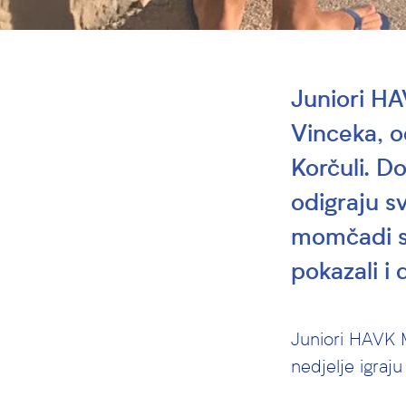
Juniori H
Vinceka, o
Korčuli. Do
odigraju s
momčadi slj
pokazali i
Juniori HAVK 
nedjelje igraj