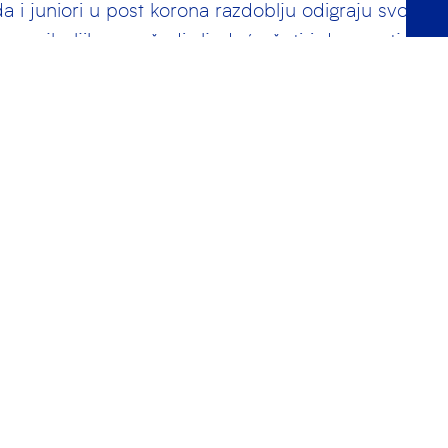
a i juniori u post korona razdoblju odigraju svoje 
m najboljih momčadi sljedeća četiri dana natjecati 
i dokazali kako u ovoj “novoj normali” nisu sjedali skrš
še Žapce smjestio u skupinu B, zajedno sa Zadrom,
, dok skupinu A čine Jug, Jadran, Primorje i Gale
i dvoboj očekuje u četvrtak, s početkom u 19:30 sat
Podijeli