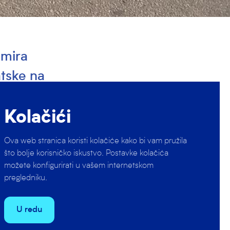
amira
atske na
azdoblju
Kolačići
ajboljih
 ne bi li
Ova web stranica koristi kolačiće kako bi vam pružila
isu…
što bolje korisničko iskustvo. Postavke kolačića
možete konfigurirati u vašem internetskom
pregledniku.
 četvrtka do
U redu