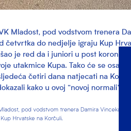
AVK Mladost, pod vodstvom trenera D
d četvrtka do nedjelje igraju Kup Hrv
šao je red da i juniori u post korona r
voje utakmice Kupa. Tako će se osam n
edeća četiri dana natjecati na Korčuli
 dokazali kako u ovoj “novoj normali” n
Mladost, pod vodstvom trenera Damira Vinceka, od
u Kup Hrvatske na Korčuli.