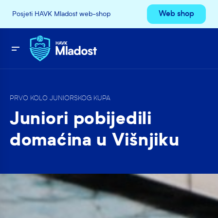
Web shop
Posjeti HAVK Mladost web-shop
PRVO KOLO JUNIORSKOG KUPA
Juniori pobijedili
domaćina u Višnjiku