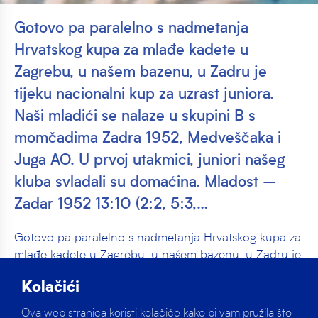
Gotovo pa paralelno s nadmetanja
Hrvatskog kupa za mlađe kadete u
Zagrebu, u našem bazenu, u Zadru je
tijeku nacionalni kup za uzrast juniora.
Naši mladići se nalaze u skupini B s
momčadima Zadra 1952, Medveščaka i
Juga AO. U prvoj utakmici, juniori našeg
kluba svladali su domaćina. Mladost –
Zadar 1952 13:10 (2:2, 5:3,…
Gotovo pa paralelno s nadmetanja Hrvatskog kupa za
mlađe kadete u Zagrebu, u našem bazenu, u Zadru je
tijeku nacionalni kup za uzrast juniora. Naši mladići se
Kolačići
nalaze u skupini B s momčadima Zadra 1952,
Medveščaka i Juga AO.
Ova web stranica koristi kolačiće kako bi vam pružila što