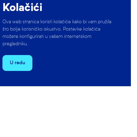
Kolačići
nastup na
ra je…
Ova web stranica koristi kolačiće kako bi vam pružila
što bolje korisničko iskustvo. Postavke kolačića
možete konfigurirati u vašem internetskom
pregledniku.
igrati na
er došlo je do
U redu
Jug. Prve tri
medvjed”, zbog
en na Šalati.