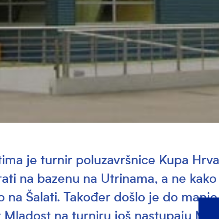
ima je turnir poluzavršnice Kupa Hrva
rati na bazenu na Utrinama, a ne kako 
 na Šalati. Također došlo je do manj
z Mladost na turniru još nastupaju M