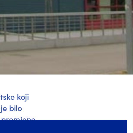
tske koji
je bilo
e promjene
edveščak