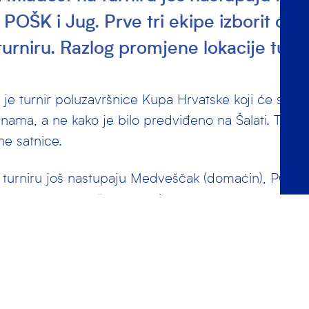
 POŠK i Jug. Prve tri ekipe izborit će 
urniru. Razlog promjene lokacije turni
je turnir poluzavršnice Kupa Hrvatske koji će se od
nama, a ne kako je bilo predviđeno na Šalati. Takođ
e satnice.
turniru još nastupaju Medveščak (domaćin), POŠK i 
će nastup na završnom turniru.
e lokacije turnira je što se plivački miting “Zlatni 
eta, prebacio sa novog bazena na Sveticama na baz
kmica Mladosti:
7.06. 21:30