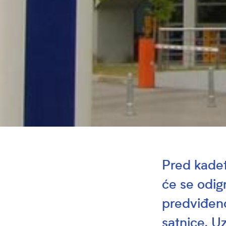
Pred kadet
će se odig
predviđeno
satnice. U