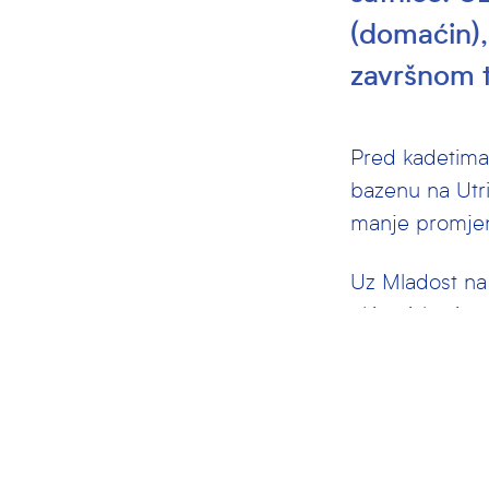
(domaćin),
završnom t
Pred kadetima 
bazenu na Utri
manje promjen
Uz Mladost na 
ekipe izborit 
Razlog promjen
nedostatka uvj
Raspored uta
1.kolo, petak 1