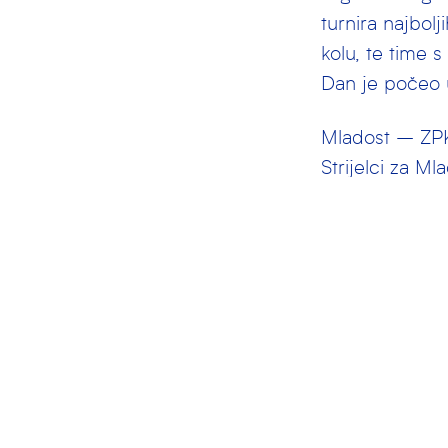
turnira najbolj
kolu, te time 
Dan je počeo u
Mladost – ZPK 
Strijelci za M
Tkalčec 1, Jura
U 3. je kolu sl
utakmica za pr
do posljednje 
četvrtina koju 
Mladost – Part
Strijelci za M