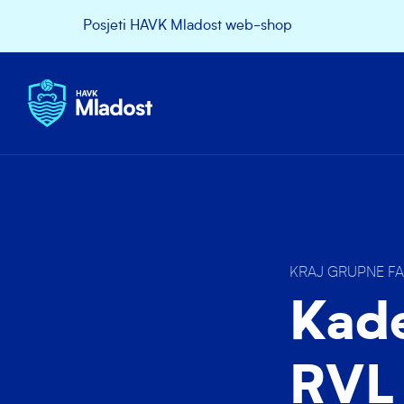
Posjeti HAVK Mladost web-shop
KRAJ GRUPNE FA
Kade
RVL