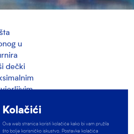
išta
 onog u
rnira
ši dečki
maksimalnim
vjerljivim
Kolačići
 s drugog pak
Ova web stranica koristi kolačiće kako bi vam pružila
što bolje korisničko iskustvo. Postavke kolačića
rugog dana