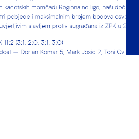
ih kadetskih momčadi Regionalne lige, naši dečki pobij
s tri pobjede i maksimalnim brojem bodova osvojili s
vjerljivim slavljem protiv sugrađana iz ZPK u 2. kol
11:2 (3:1, 2:0, 3:1, 3:0)
ladost – Dorian Komar 5, Mark Josić 2, Toni Cvitan 1
j Šorić 1 i Borna Vukić 1 gol.
ijedio derbi, susret s beogradskim Partizanom koji je 
vo mjesto u skupini. Utakmica ravnopravna, izjedn
četvrtine. Tada je slijedila uraganska završnica odn
su dečki koje trenira Ratko Štritof dobili čak 5:0.
izan 14:8 (2:3, 3:3, 4:2, 5:0)
ladost – Toni Cvitan 7, Dorian Komar 2, Mark Josić 2,