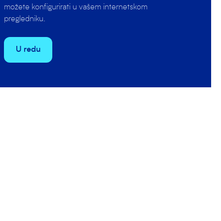
možete konfigurirati u vašem internetskom
edili u 2. i 3.
pregledniku.
kupinu B.
u.
U redu
, Lovro
ujedno bila i
ačena, ali samo
osno četvrta
 Vito Lokas 2,