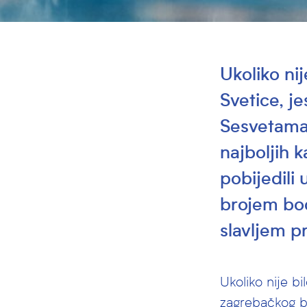
Ukoliko nij
Svetice, j
Sesvetama,
najboljih 
pobijedili 
brojem bod
slavljem p
Ukoliko nije bi
zagrebačkog b