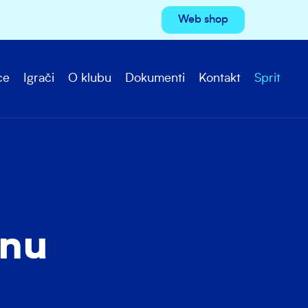
Web shop
ce
Igrači
O klubu
Dokumenti
Kontakt
Sprit
inu