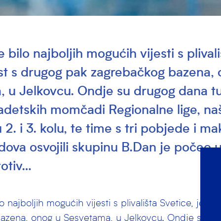
e bilo najboljih mogućih vijesti s plival
est s drugog pak zagrebačkog bazena,
 u Jelkovcu. Ondje su drugog dana tu
kadetskih momčadi Regionalne lige, na
u 2. i 3. kolu, te time s tri pobjede i 
ova osvojili skupinu B.Dan je počeo u
rotiv…
lo najboljih mogućih vijesti s plivališta Svetice, jest
azena, onog u Sesvetama, u Jelkovcu. Ondje su d