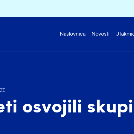
Naslovnica
Novosti
Utakmi
ZE
ti osvojili skup