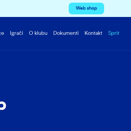
Web shop
ce
Igrači
O klubu
Dokumenti
Kontakt
Sprit
p