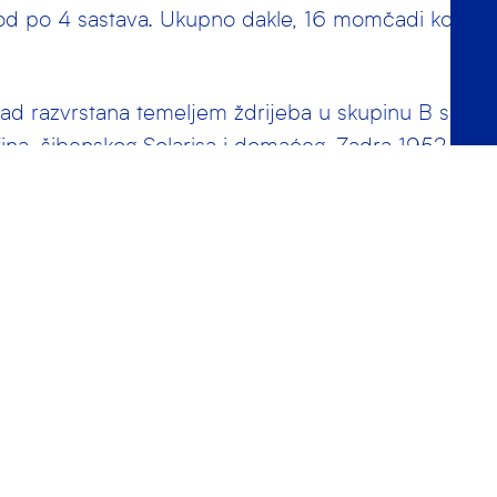
od po 4 sastava. Ukupno dakle, 16 momčadi koje su
d razvrstana temeljem ždrijeba u skupinu B sa sa
fina, šibenskog Solarisa i domaćeg, Zadra 1952.
 tri kola u skupini, spajamo se sa skupinom A iz Z
orje EB, ZPK i OVK Split), prenosimo sve bodove iz
voj slijede još dvije utakmice.
e momčadi iz zadarske skupine, kao i jednako toliko i
rat će se na kasniji završni turnir.
azenu u Višnjiku natjecat će se:
 – Mornar, OVK Split, Primorje EB i ZPK Zagreb
 – Delfin Rovinj, Mladost, Solaris i domaćin, Zadar