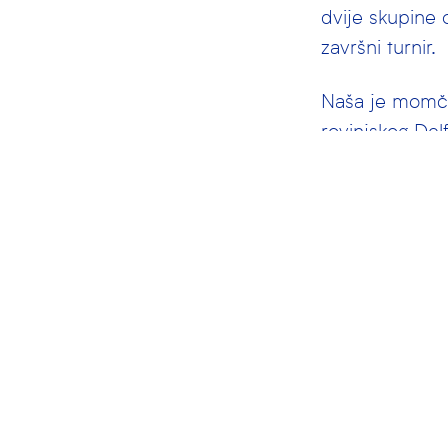
dvije skupine 
završni turnir.
Naša je momča
rovinjskog Del
Nakon odigrana
(Mornar, Prim
skupine, a u no
Četiri najbolj
Makarskoj plasi
U zadarskom b
skupina A
skupina B