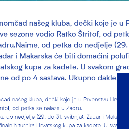
omčad našeg kluba, dečki koje je u 
ve sezone vodio Ratko Štritof, od pet
adru.Naime, od petka do nedjelje (29.
Zadar i Makarska će biti domaćini poluf
vatskog kupa za kadete. U svakom gra
ine od po 4 sastava. Ukupno dakle, 1
ad našeg kluba, dečki koje je u Prvenstvu Hrvats
ritof, od petka se nalaze u Zadru.
a do nedjelje (29. do 31. svibnja), Zadar i Makarska 
inalnih turnira Hrvatskog kupa za kadete. U svako