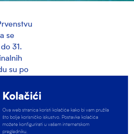
Prvenstvu
ka se
 do 31.
inalnih
du su po
6…
Kolačići
ke ove sezone
Ova web stranica koristi kolačiće kako bi vam pružila
što bolje korisničko iskustvo. Postavke kolačića
će biti
možete konfigurirati u vašem internetskom
m gradu su po
pregledniku.