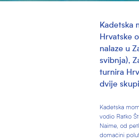
Kadetska m
Hrvatske o
nalaze u Z
svibnja), 
turnira Hr
dvije skup
Kadetska momč
vodio Ratko Št
Naime, od petk
domaćini poluf