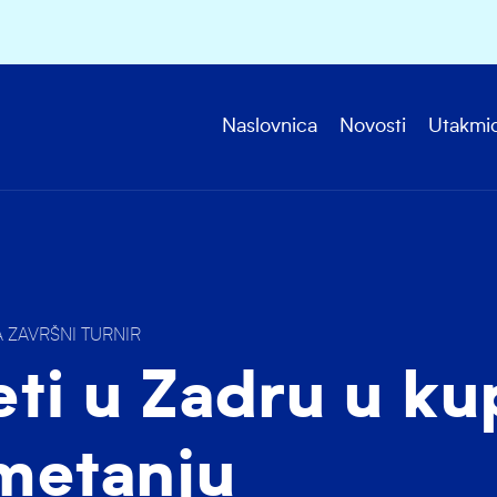
Naslovnica
Novosti
Utakmi
A ZAVRŠNI TURNIR
ti u Zadru u ku
metanju