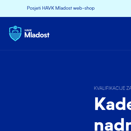
Posjeti HAVK Mladost web-shop
KVALIFIKACIJE Z
Kade
nad