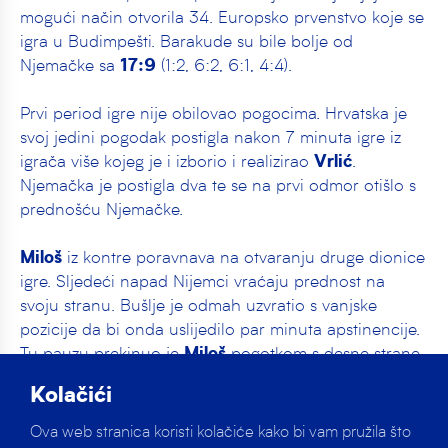
mogući način otvorila 34. Europsko prvenstvo koje se
igra u Budimpešti. Barakude su bile bolje od
Njemačke sa
(1:2, 6:2, 6:1, 4:4).
17:9
Prvi period igre nije obilovao pogocima. Hrvatska je
svoj jedini pogodak postigla nakon 7 minuta igre iz
igrača više kojeg je i izborio i realizirao
.
Vrlić
Njemačka je postigla dva te se na prvi odmor otišlo s
prednošću Njemačke.
iz kontre poravnava na otvaranju druge dionice
Miloš
igre. Sljedeći napad Nijemci vraćaju prednost na
svoju stranu. Bušlje je odmah uzvratio s vanjske
pozicije da bi onda uslijedilo par minuta apstinencije.
Tu pauzu prekinuo je
pogotkom s desne strane
Miloš
vrativši prednost Hrvatskoj. Prvi odlazak na +2 djelo je
Kolačići
Benića iz igre. Vukičević je minutu prije kraja drugog
dijela raspoložen iz igrača više isto kao i
koji 4
Bukić
Ova web stranica koristi kolačiće kako bi vam pružila što