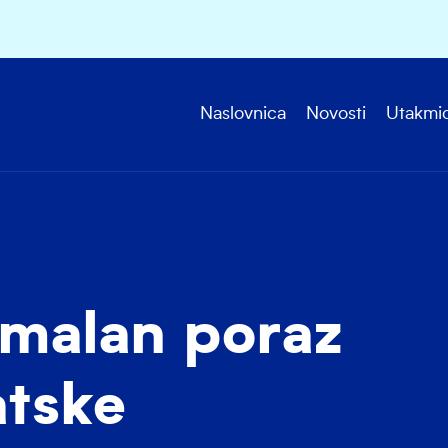
Naslovnica
Novosti
Utakmi
malan poraz
atske