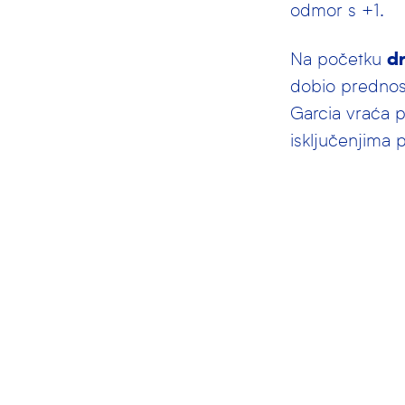
odmor s +1.
Na početku
dr
dobio prednost
Garcia vraća p
isključenjima 
osobne greške,
se s 5:4 za Hr
Na otvaranju
3
sljedećem napa
utakmici. Na p
više Joković v
izjednačuju re
utakmici. Minut