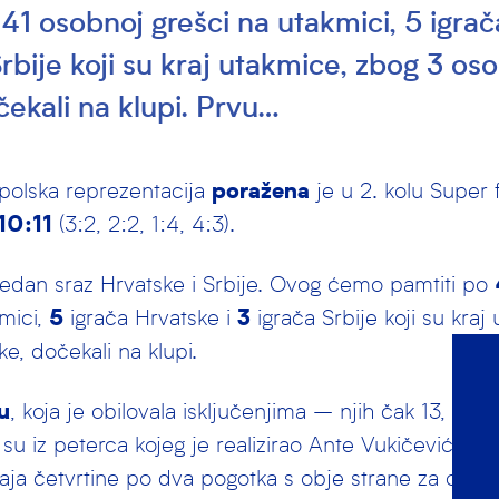
 41 osobnoj grešci na utakmici, 5 igra
Srbije koji su kraj utakmice, zbog 3 os
čekali na klupi. Prvu…
polska reprezentacija
poražena
je u 2. kolu Super f
 10:11
(3:2, 2:2, 1:4, 4:3).
 jedan sraz Hrvatske i Srbije. Ovog ćemo pamtiti po
mici,
5
igrača Hrvatske i
3
igrača Srbije koji su kraj
e, dočekali na klupi.
u
, koja je obilovala isključenjima – njih čak 13, bolje
su iz peterca kojeg je realizirao Ante Vukičević, do
aja četvrtine po dva pogotka s obje strane za odlaz