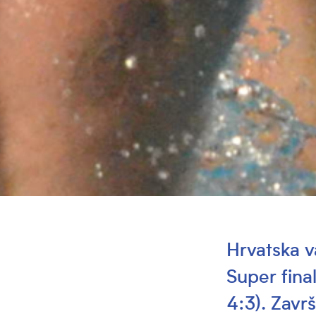
Hrvatska v
Super final
4:3). Zavr