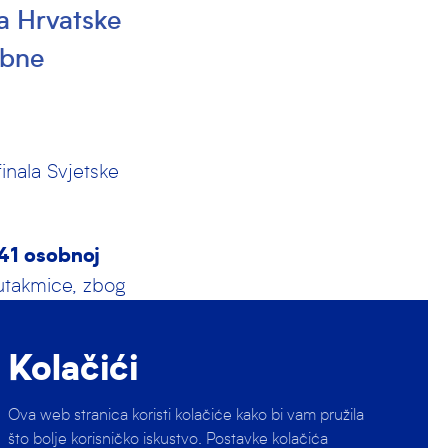
ča Hrvatske
obne
inala Svjetske
41 osobnoj
 utakmice, zbog
Kolačići
 su otvorile
šle u početno
Ova web stranica koristi kolačiće kako bi vam pružila
ak na prvi
što bolje korisničko iskustvo. Postavke kolačića