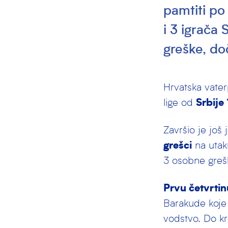
pamtiti po
i 3 igrača 
greške, do
Hrvatska vater
lige od
Srbije
Završio je još
grešci
na utak
3 osobne grešk
Prvu četvrtin
Barakude koje 
vodstvo. Do kr