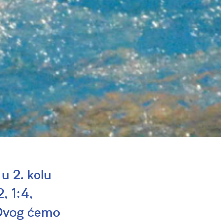
u 2. kolu
, 1:4,
. Ovog ćemo