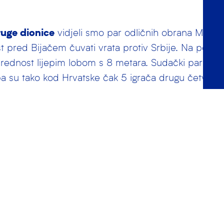
uge dionice
vidjeli smo par odličnih obrana Marceli
 pred Bijačem čuvati vrata protiv Srbije. Na pola č
rednost lijepim lobom s 8 metara. Sudački par ne 
pa su tako kod Hrvatske čak 5 igrača drugu četvrtinu
 dok su kod Srbije tu “čast” imala 2 igrača. Na velik
vatsku.
. četvrtine
Hrvatska nije iskoristila igrača više, a 
du Buljubašić je prvi igrač koji završava svoj nast
olovici trećeg dijela, nakon minute odmora, iz dvos
raća prednost na našu stranu. Srbi najprije iz igrača
zultat, a zatim šutom iz igre prvi put preuzimaju vo
u prije kraja Bušlje završava svoju utakmicu tako što