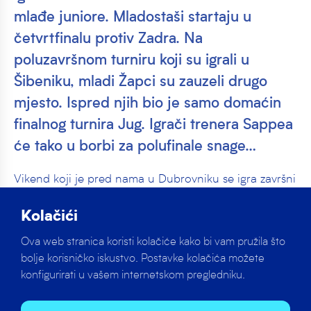
mlađe juniore. Mladostaši startaju u
četvrtfinalu protiv Zadra. Na
poluzavršnom turniru koji su igrali u
Šibeniku, mladi Žapci su zauzeli drugo
mjesto. Ispred njih bio je samo domaćin
finalnog turnira Jug. Igrači trenera Sappea
će tako u borbi za polufinale snage…
Vikend koji je pred nama u Dubrovniku se igra završni
turnir Prvenstva Hrvatske za mlađe juniore. Mladostaši
startaju u četvrtfinalu protiv Zadra.
Kolačići
Ova web stranica koristi kolačiće kako bi vam pružila što
Na poluzavršnom turniru koji su igrali u Šibeniku,
bolje korisničko iskustvo. Postavke kolačića možete
mladi Žapci su zauzeli drugo mjesto. Ispred njih bio je
konfigurirati u vašem internetskom pregledniku.
samo domaćin finalnog turnira Jug. Igrači trenera
Sappea će tako u borbi za polufinale snage odmjeriti