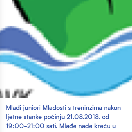
Mlađi juniori Mladosti s treninzima nakon
ljetne stanke počinju 21.08.2018. od
19:00-21:00 sati. Mlađe nade kreću u