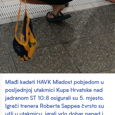
Mlađi kadeti HAVK Mladost pobjedom u
posljednjoj utakmici Kupa Hrvatske nad
jadranom ST 10:8 osigurali su 5. mjesto.
Igrači trenera Roberta Sappea čvrsto su
ušli u utakmicu, igrali vrlo dobar napad i