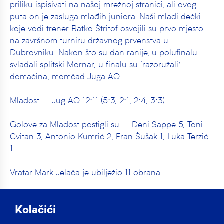
priliku ispisivati na našoj mrežnoj stranici, ali ovog
puta on je zasluga mlađih juniora. Naši mladi dečki
koje vodi trener Ratko Štritof osvojili su prvo mjesto
na završnom turniru državnog prvenstva u
Dubrovniku. Nakon što su dan ranije, u polufinalu
svladali splitski Mornar, u finalu su ‘razoružali’
domaćina, momčad Juga AO.
Mladost – Jug AO 12:11 (5:3, 2:1, 2:4, 3:3)
Golove za Mladost postigli su – Deni Sappe 5, Toni
Cvitan 3, Antonio Kumrić 2, Fran Šušak 1, Luka Terzić
1.
Vratar Mark Jelača je ubilježio 11 obrana.
Naslov prvaka i više no zaslužen. U cijelom susretu,
jugaši koji su bili domaćini završnog turnira nisu niti
Kolačići
jednom vodili. Uspjeli su Dubrovčani tek u dva