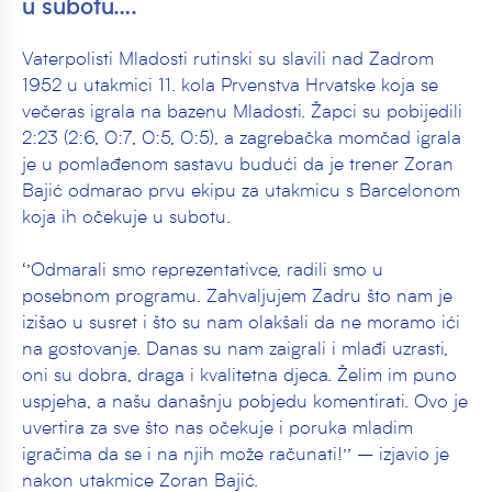
u subotu….
Vaterpolisti Mladosti rutinski su slavili nad Zadrom
1952 u utakmici 11. kola Prvenstva Hrvatske koja se
večeras igrala na bazenu Mladosti. Žapci su pobijedili
2:23 (2:6, 0:7, 0:5, 0:5), a zagrebačka momčad igrala
je u pomlađenom sastavu budući da je trener Zoran
Bajić odmarao prvu ekipu za utakmicu s Barcelonom
koja ih očekuje u subotu.
‘’Odmarali smo reprezentativce, radili smo u
posebnom programu. Zahvaljujem Zadru što nam je
izišao u susret i što su nam olakšali da ne moramo ići
na gostovanje. Danas su nam zaigrali i mlađi uzrasti,
oni su dobra, draga i kvalitetna djeca. Želim im puno
uspjeha, a našu današnju pobjedu komentirati. Ovo je
uvertira za sve što nas očekuje i poruka mladim
igračima da se i na njih može računati!’’ – izjavio je
nakon utakmice Zoran Bajić.