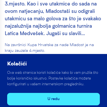
3.mjesto. Kao i sve utakmice do sada na
ovom natjecanju, Mladostaši su odigrali
utakmicu sa malo golova za što je svakako
najzalužnija najbolja golmanica turnira
Latica Medvešek. Jugaši su slavili…
Na završnici Kupa Hrvatske za nade Mladost je na
kraju zauzela 4.mjesto.
U posljednjem kolu u direktnom susretu protiv Juga
Kolačići
odlučivalo se o poretku za 3.mjesto. Kao i sve
Ova web stranica koristi kolačiće kako bi vam pružila što
utakmice do sada na ovom natjecanju, Mladostaši su
bolje korisničko iskustvo. Postavke kolačića možete
odigrali utakmicu sa malo golova za što je svakako
konfigurirati u vašem internetskom pregledniku.
najzalužnija najbolja golmanica turnira Latica
Medvešek. Jugaši su slavili rezultatom 2:1, a jedini
pogodak za Žapce postigao je Padro iz četverca u
U redu
posljednjoj četvrtini utakmice.