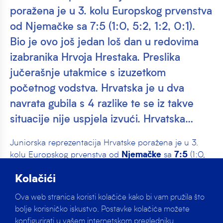
poražena je u 3. kolu Europskog prvenstva
od Njemačke sa 7:5 (1:0, 5:2, 1:2, 0:1).
Bio je ovo još jedan loš dan u redovima
izabranika Hrvoja Hrestaka. Preslika
jučerašnje utakmice s izuzetkom
početnog vodstva. Hrvatska je u dva
navrata gubila s 4 razlike te se iz takve
situacije nije uspjela izvući. Hrvatska…
Juniorska reprezentacija Hrvatske poražena je u 3.
kolu Europskog prvenstva od
sa
(1:0,
Njemačke
7:5
5:2, 1:2, 0:1).
Kolačići
Bio je ovo još jedan loš dan u redovima izabranika
Ova web stranica koristi kolačiće kako bi vam pružila što
. Preslika jučerašnje utakmice s
Hrvoja Hrestaka
bolje korisničko iskustvo. Postavke kolačića možete
izuzetkom početnog vodstva. Hrvatska je u dva
konfigurirati u vašem internetskom pregledniku.