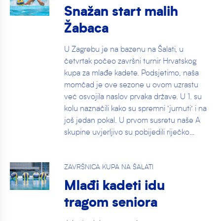
Snažan start malih
Žabaca
U Zagrebu je na bazenu na Šalati, u
četvrtak počeo završni turnir Hrvatskog
kupa za mlađe kadete. Podsjetimo, naša
momčad je ove sezone u ovom uzrastu
već osvojila naslov prvaka države. U 1. su
kolu naznačili kako su spremni ‘jurnuti’ i na
još jedan pokal. U prvom susretu naše A
skupine uvjerljivo su pobijedili riječko…
ZAVRŠNICA KUPA NA ŠALATI
Mlađi kadeti idu
tragom seniora