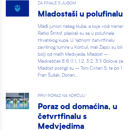
ZA FINALE S JUGOM
Mladostaši u polufinalu
Mlađi juniori našeg kluba, a koje vodi trener
Ratko Štritof, plasirali su se u polufinale
Hrvatskog kupa. U ‘lažnom’ četvrtfinalu
završnog turnira u Korčuli, mali Žapci su bili
bolji od malih Medvjeda. Mladost –
Medveščak 8:6 (1:1, 1:2, 3:2, 3:1) Golove za
Mladost postigli su – Toni Cvitan 5, te po 1
Fran Šušak, Dorian…
PRVI PORAZ NA KORČULI
Poraz od domaćina, u
četvrtfinalu s
Medvjedima