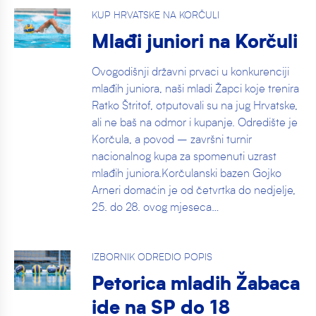
KUP HRVATSKE NA KORČULI
Mlađi juniori na Korčuli
Ovogodišnji državni prvaci u konkurenciji
mlađih juniora, naši mladi Žapci koje trenira
Ratko Štritof, otputovali su na jug Hrvatske,
ali ne baš na odmor i kupanje. Odredište je
Korčula, a povod – završni turnir
nacionalnog kupa za spomenuti uzrast
mlađih juniora.Korčulanski bazen Gojko
Arneri domaćin je od četvrtka do nedjelje,
25. do 28. ovog mjeseca…
IZBORNIK ODREDIO POPIS
Petorica mladih Žabaca
ide na SP do 18