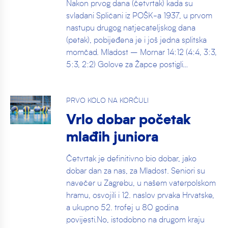
Nakon prvog dana (četvrtak) kada su
svladani Splićani iz POŠK-a 1937, u prvom
nastupu drugog natjecateljskog dana
(petak), pobijeđena je i još jedna splitska
momčad. Mladost – Mornar 14:12 (4:4, 3:3,
5:3, 2:2) Golove za Žapce postigli…
PRVO KOLO NA KORČULI
Vrlo dobar početak
mlađih juniora
Četvrtak je definitivno bio dobar, jako
dobar dan za nas, za Mladost. Seniori su
navečer u Zagrebu, u našem vaterpolskom
hramu, osvojili i 12. naslov prvaka Hrvatske,
a ukupno 52. trofej u 80 godina
povijesti.No, istodobno na drugom kraju