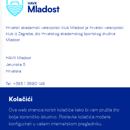
Hrvatski akademski vaterpolski klub Mladost je hrvatski vaterpolski
klub iz Zagreba, dio Hrvatskog akademskog športskog društva
Mladost.
HAVK Mladost
Jarunska 5
Hrvatska
Tel. +385 1 3690 149
info@havk-mladost.hr
Kolačići
Ova web stranica koristi kolačiće kako bi vam pružila što
Društvene mreže
bolje korisničko iskustvo. Postavke kolačića možete
konfigurirati u vašem internetskom pregledniku.