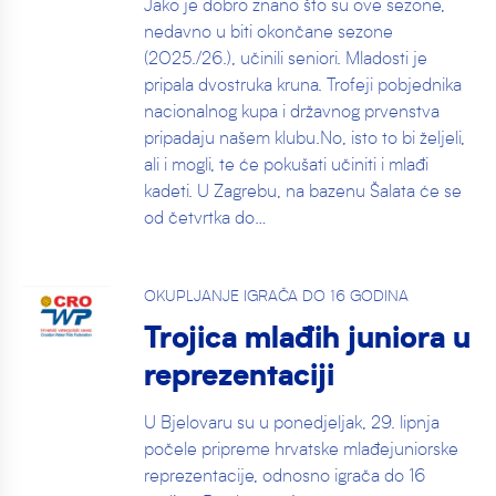
Jako je dobro znano što su ove sezone,
nedavno u biti okončane sezone
(2025./26.), učinili seniori. Mladosti je
pripala dvostruka kruna. Trofeji pobjednika
nacionalnog kupa i državnog prvenstva
pripadaju našem klubu.No, isto to bi željeli,
ali i mogli, te će pokušati učiniti i mlađi
kadeti. U Zagrebu, na bazenu Šalata će se
od četvrtka do…
OKUPLJANJE IGRAČA DO 16 GODINA
Trojica mlađih juniora u
reprezentaciji
U Bjelovaru su u ponedjeljak, 29. lipnja
počele pripreme hrvatske mlađejuniorske
reprezentacije, odnosno igrača do 16