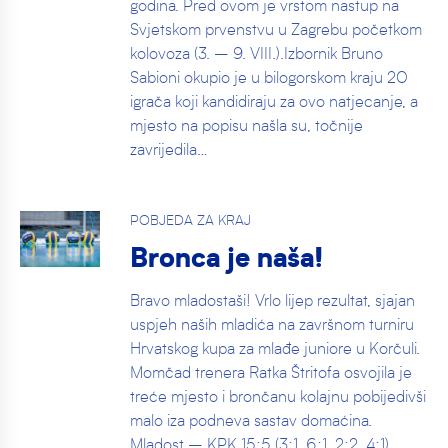
godina. Pred ovom je vrstom nastup na
Svjetskom prvenstvu u Zagrebu početkom
kolovoza (3. – 9. VIII.).Izbornik Bruno
Sabioni okupio je u bilogorskom kraju 20
igrača koji kandidiraju za ovo natjecanje, a
mjesto na popisu našla su, točnije
zavrijedila…
POBJEDA ZA KRAJ
Bronca je naša!
Bravo mladostaši! Vrlo lijep rezultat, sjajan
uspjeh naših mladića na završnom turniru
Hrvatskog kupa za mlađe juniore u Korčuli.
Momčad trenera Ratka Štritofa osvojila je
treće mjesto i brončanu kolajnu pobijedivši
malo iza podneva sastav domaćina.
Mladost – KPK 15:5 (3:1, 6:1, 2:2, 4:1)