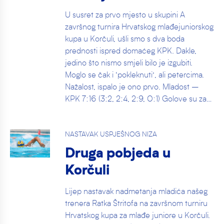
U susret za prvo mjesto u skupini A
završnog turnira Hrvatskog mlađejuniorskog
kupa u Korčuli, ušli smo s dva boda
prednosti ispred domaćeg KPK. Dakle,
jedino što nismo smjeli bilo je izgubiti.
Moglo se čak i ‘pokleknuti’, ali petercima.
Nažalost, ispalo je ono prvo. Mladost –
KPK 7:16 (3:2, 2:4, 2:9, 0:1) Golove su za…
NASTAVAK USPJEŠNOG NIZA
Druga pobjeda u
Korčuli
Lijep nastavak nadmetanja mladića našeg
trenera Ratka Štritofa na završnom turniru
Hrvatskog kupa za mlađe juniore u Korčuli.