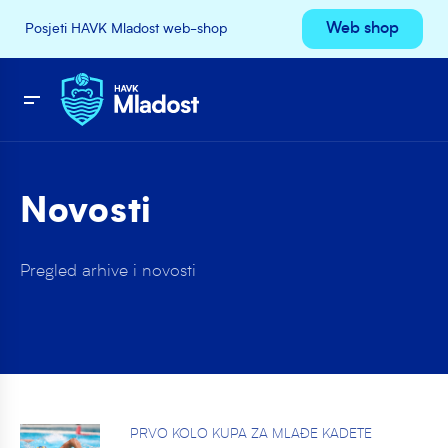
Web shop
Posjeti HAVK Mladost web-shop
Novosti
Pregled arhive i novosti
PRVO KOLO KUPA ZA MLAĐE KADETE