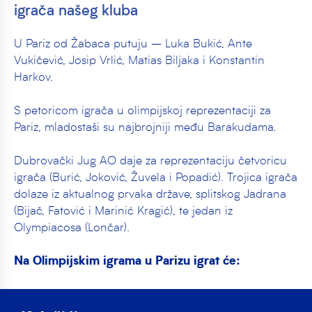
igrača našeg kluba
U Pariz od Žabaca putuju – Luka Bukić, Ante
Vukičević, Josip Vrlić, Matias Biljaka i Konstantin
Harkov.
S petoricom igrača u olimpijskoj reprezentaciji za
Pariz, mladostaši su najbrojniji među Barakudama.
Dubrovački Jug AO daje za reprezentaciju četvoricu
igrača (Burić, Joković, Žuvela i Popadić). Trojica igrača
dolaze iz aktualnog prvaka države, splitskog Jadrana
(Bijač, Fatović i Marinić Kragić), te jedan iz
Olympiacosa (Lončar).
Na Olimpijskim igrama u Parizu igrat će:
Marko Bijač