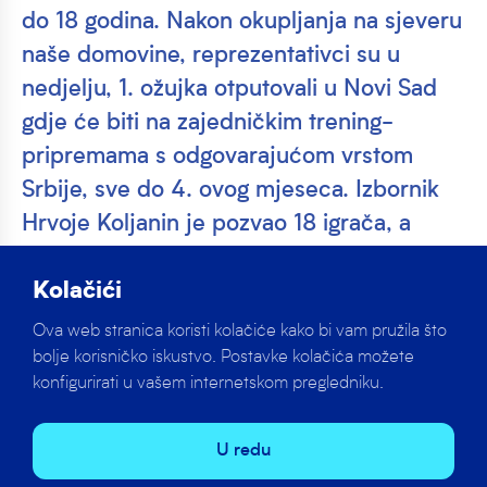
do 18 godina. Nakon okupljanja na sjeveru
naše domovine, reprezentativci su u
nedjelju, 1. ožujka otputovali u Novi Sad
gdje će biti na zajedničkim trening-
pripremama s odgovarajućom vrstom
Srbije, sve do 4. ovog mjeseca. Izbornik
Hrvoje Koljanin je pozvao 18 igrača, a
među njima…
Kolačići
U subotu, 28. veljače u Varaždinu su počele pripreme
Ova web stranica koristi kolačiće kako bi vam pružila što
hrvatske reprezentacije do 18 godina. Nakon
bolje korisničko iskustvo. Postavke kolačića možete
okupljanja na sjeveru naše domovine, reprezentativci
konfigurirati u vašem internetskom pregledniku.
su u nedjelju, 1. ožujka otputovali u Novi Sad gdje će
biti na zajedničkim trening-pripremama s
odgovarajućom vrstom Srbije, sve do 4. ovog mjeseca.
U redu