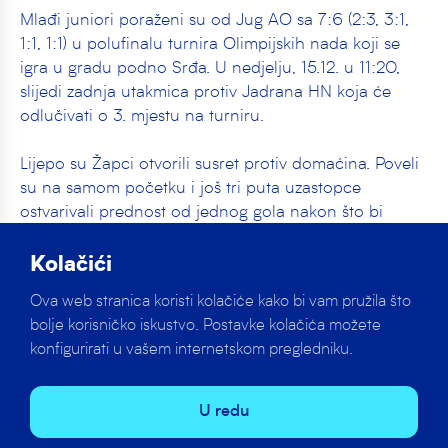
Mlađi juniori poraženi su od Jug AO sa 7:6 (2:3, 3:1,
1:1, 1:1) u polufinalu turnira Olimpijskih nada koji se
igra u gradu podno Srđa. U nedjelju, 15.12. u 11:20,
slijedi zadnja utakmica protiv Jadrana HN koja će
odlučivati o 3. mjestu na turniru.
Lijepo su Žapci otvorili susret protiv domaćina. Poveli
su na samom početku i još tri puta uzastopce
ostvarivali prednost od jednog gola nakon što bi
Jugaši poravnali. Da se igrao dvoboj potpuno
ravnopravnih suparnika govori i činjenica što niti
Kolačići
igrači Juga nisu uspjeli ostvariti prednost veću od
Ova web stranica koristi kolačiće kako bi vam pružila što
jednog gola.
bolje korisničko iskustvo. Postavke kolačića možete
konfigurirati u vašem internetskom pregledniku.
U zadnju minutu susreta ušlo se s poravnatim
rezultatom 6:6. Mladost je ostvarila igrača više, trener
pozvao time out, nakon kojeg na žalost Žapci
Gulin
U redu
nisu uspjeli realizirati brojčanu prednost u igralištu.