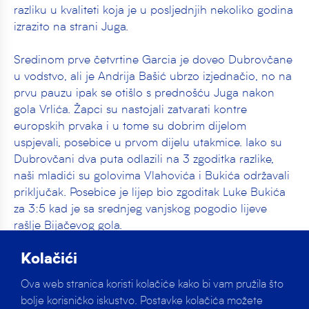
razliku u kvaliteti koja je u posljednjih nekoliko godina
izrazito na strani Juga.
Sredinom prve četvrtine Garcia je doveo Dubrovčane
u vodstvo, ali je Andrija Bašić ubrzo izjednačio, no na
prvu pauzu ipak se otišlo s prednošću Juga nakon
gola Vrlića. Žapci su nastojali zatvarati kontre
europskih prvaka i u tome su dobrim dijelom
uspjevali, posebice u prvom dijelu utakmice. Iako su
Dubrovčani dva puta odlazili na 3 zgoditka razlike,
naši mladići su golovima Vlahovića i Bukića održavali
priključak. Posebice je lijep bio zgoditak Luke Bukića
za 3:5 kad je sa srednjeg vanjskog pogodio lijeve
rašlje Bijačevog gola.
Kolačići
Sredinom treće četvrtine Mladost malo po malo
popušta, a do izražaja dolazi kvaliteta Obradovića i
Ova web stranica koristi kolačiće kako bi vam pružila što
Markovića koji su večeras postigli svaki po 3 zgoditka.
bolje korisničko iskustvo. Postavke kolačića možete
U zadnjoj dionici igrači trenera Kobeščaka rutinski su