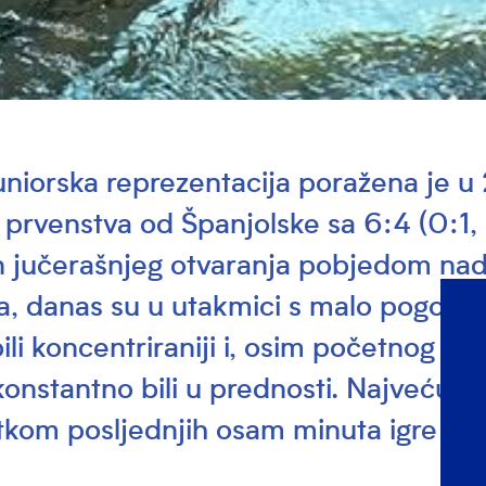
uniorska reprezentacija poražena je u 
prvenstva od Španjolske sa 6:4 (0:1, 
n jučerašnjeg otvaranja pobjedom na
, danas su u utakmici s malo pogoda
ili koncentriraniji i, osim početnog vo
konstantno bili u prednosti. Najveću s
tkom posljednjih osam minuta igre (6: