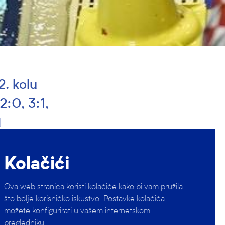
2. kolu
2:0, 3:1,
d
ka
dstva
Kolačići
u prednost
Ova web stranica koristi kolačiće kako bi vam pružila
2), da bi…
što bolje korisničko iskustvo. Postavke kolačića
možete konfigurirati u vašem internetskom
pregledniku.