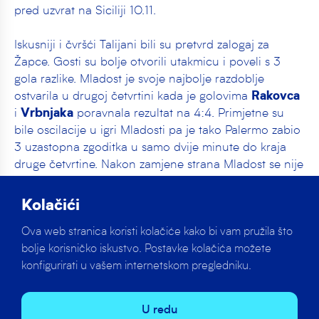
pred uzvrat na Siciliji 10.11.
Iskusniji i čvršći Talijani bili su pretvrd zalogaj za
Žapce. Gosti su bolje otvorili utakmicu i poveli s 3
gola razlike. Mladost je svoje najbolje razdoblje
ostvarila u drugoj četvrtini kada je golovima
Rakovca
i
poravnala rezultat na 4:4. Primjetne su
Vrbnjaka
bile oscilacije u igri Mladosti pa je tako Palermo zabio
3 uzastopna zgoditka u samo dvije minute do kraja
druge četvrtine. Nakon zamjene strana Mladost se nije
uspjela primaći protivniku na manje od 3 gola razlike
unatoč sjajnom izdanju vratara
koji je tijekom
Jurline
Kolačići
utakmice čak 14 puta zaustavio lopte upućene prema
Ova web stranica koristi kolačiće kako bi vam pružila što
svom golu.
bolje korisničko iskustvo. Postavke kolačića možete
konfigurirati u vašem internetskom pregledniku.
Trener
nije bio zadovoljan prikazanim od strane
Bajić
svojih igrača:
U redu