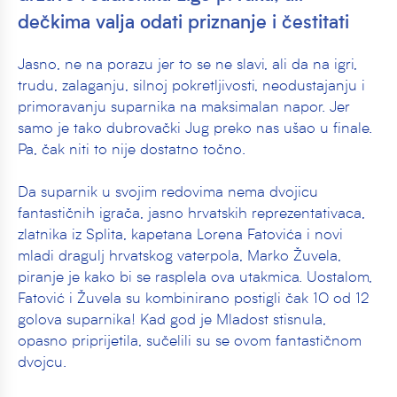
dečkima valja odati priznanje i čestitati
Jasno, ne na porazu jer to se ne slavi, ali da na igri,
trudu, zalaganju, silnoj pokretljivosti, neodustajanju i
primoravanju suparnika na maksimalan napor. Jer
samo je tako dubrovački Jug preko nas ušao u finale.
Pa, čak niti to nije dostatno točno.
Da suparnik u svojim redovima nema dvojicu
fantastičnih igrača, jasno hrvatskih reprezentativaca,
zlatnika iz Splita, kapetana Lorena Fatovića i novi
mladi dragulj hrvatskog vaterpola, Marko Žuvela,
piranje je kako bi se rasplela ova utakmica. Uostalom,
Fatović i Žuvela su kombinirano postigli čak 10 od 12
golova suparnika! Kad god je Mladost stisnula,
opasno priprijetila, sučelili su se ovom fantastičnom
dvojcu.