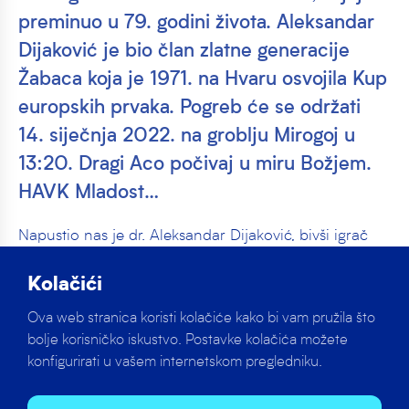
preminuo u 79. godini života. Aleksandar
Dijaković je bio član zlatne generacije
Žabaca koja je 1971. na Hvaru osvojila Kup
europskih prvaka. Pogreb će se održati
14. siječnja 2022. na groblju Mirogoj u
13:20. Dragi Aco počivaj u miru Božjem.
HAVK Mladost…
Napustio nas je dr. Aleksandar Dijaković, bivši igrač
Medveščaka i Mladosti, koji je preminuo u 79. godini
života.
Kolačići
Ova web stranica koristi kolačiće kako bi vam pružila što
Aleksandar Dijaković je bio član zlatne generacije
bolje korisničko iskustvo. Postavke kolačića možete
Žabaca koja je 1971. na Hvaru osvojila Kup europskih
konfigurirati u vašem internetskom pregledniku.
prvaka.