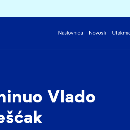
Naslovnica
Novosti
Utakmi
minuo Vlado
ešćak