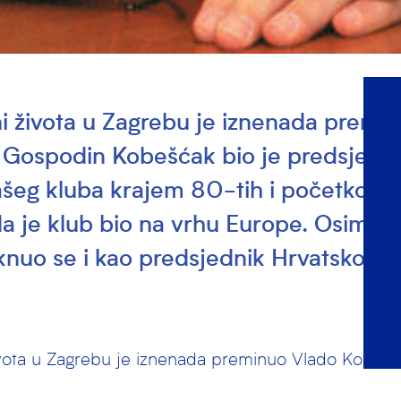
ni života u Zagrebu je iznenada premi
Gospodin Kobešćak bio je predsjedni
ašeg kluba krajem 80-tih i početkom 
a je klub bio na vrhu Europe. Osim r
aknuo se i kao predsjednik Hrvatskog v
života u Zagrebu je iznenada preminuo Vlado Kobešć