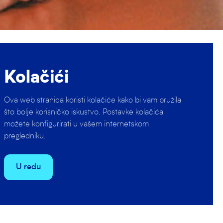
nuo Vlado
Kolačići
k i
Ova web stranica koristi kolačiće kako bi vam pružila
90-tih
što bolje korisničko iskustvo. Postavke kolačića
adom u
možete konfigurirati u vašem internetskom
pregledniku.
aterpolo
U redu
ak.