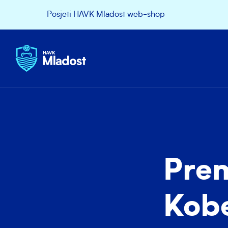
Posjeti HAVK Mladost web-shop
Pre
Kob