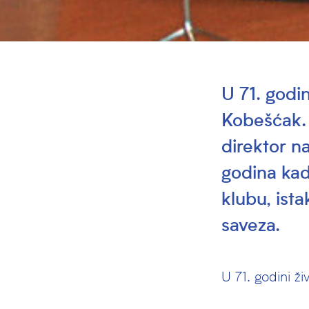
U 71. godi
Kobešćak. 
direktor n
godina kad
klubu, ist
saveza.
U 71. godini 