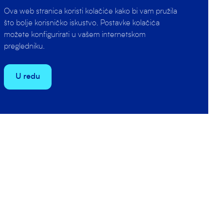
izraziti
Ova web stranica koristi kolačiće kako bi vam pružila
što bolje korisničko iskustvo. Postavke kolačića
možete konfigurirati u vašem internetskom
pregledniku.
, nije bilo
U redu
čak ili POŠK
 Primorje su
 se do
raz dviju
 Primorje