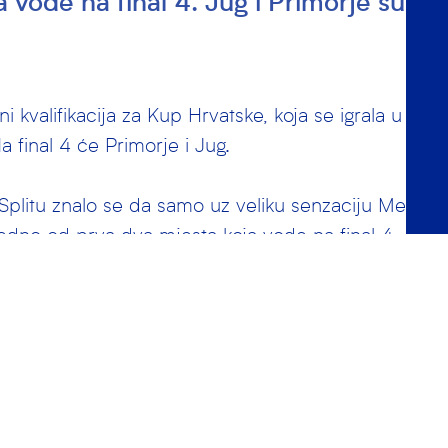
 vode na final 4. Jug i Primorje su bili 
i kvalifikacija za Kup Hrvatske, koja se igrala u Splitu
a final 4 će Primorje i Jug.
 Splitu znalo se da samo uz veliku senzaciju Medveš
jedno od prva dva mjesta koja vode na final 4. Jug i
voriti i tu ulogu su u potpunosti opravdali i “prošetali”
 na ovom turniru bilo je za vidjeti prvi ovosezonski s
skih momčadi. U tvrdoj i izjednačenoj utakmici Jug i
odlučeno 7:7.