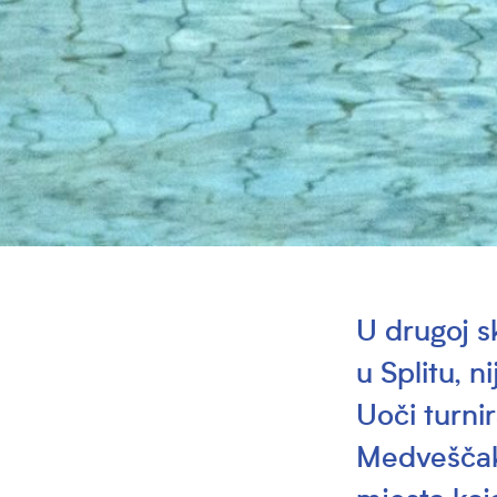
U drugoj sk
u Splitu, n
Uoči turni
Medveščak 