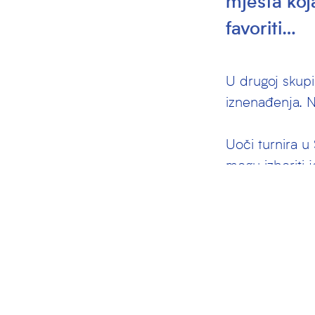
mjesta koja
favoriti…
U drugoj skupin
iznenađenja. N
Uoči turnira u
mogu izboriti 
bili izraziti fa
završnice.
Najzanimljivije
najjačih hrvat
odigrali su ne