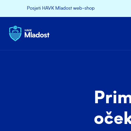
Posjeti HAVK Mladost web-shop
Prim
oče