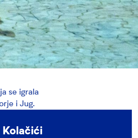
ja se igrala
orje i Jug.
senzaciju
 dva
Kolačići