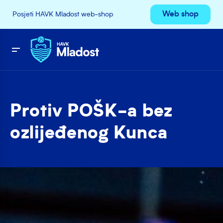
Web shop
Posjeti HAVK Mladost web-shop
Protiv POŠK-a bez
ozlijeđenog Kunca