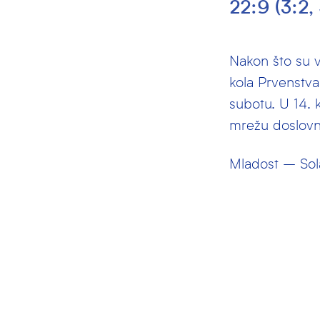
22:9 (3:2, 
Nakon što su v
kola Prvenstva 
subotu. U 14. 
mrežu doslovn
Mladost – Sola
Strijelci za Ml
Deni Sappe 3, 
1, Fran Šušak 1
Čak 10 različiti
Vratar Mark Je