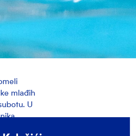
omeli
ske mlađih
 subotu. U
enika
 Solaris