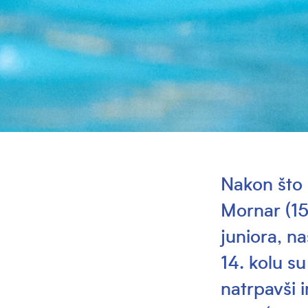
Nakon što 
Mornar (15
juniora, na
14. kolu s
natrpavši 