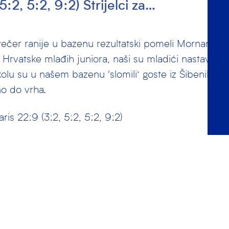
5:2, 5:2, 9:2) Strijelci za…
ečer ranije u bazenu rezultatski pomeli Mornar (15:3
Hrvatske mlađih juniora, naši su mladići nastavili is
kolu su u našem bazenu ‘slomili’ goste iz Šibenika n
o do vrha.
ris 22:9 (3:2, 5:2, 5:2, 9:2)
adost bili su – Toni Cvitan 4, Vito Lokas 3, Šimun Ma
Ivo Bedalov 2, Antonio Kumrić 2, Juraj Šorić 2, te 
 i Andrija Korda 1.
h strijelaca!
lača je imao 4 obrane.