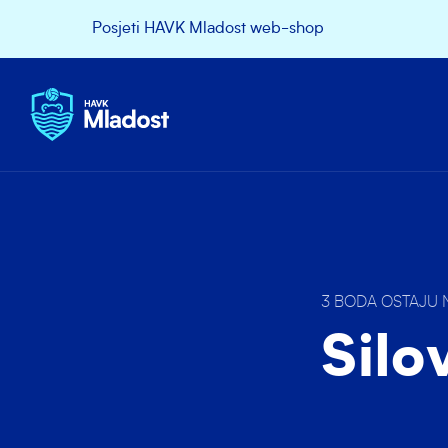
Posjeti HAVK Mladost web-shop
3 BODA OSTAJU 
Silo