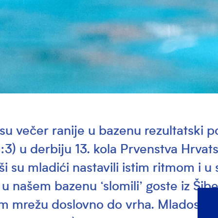
su večer ranije u bazenu rezultatski p
:3) u derbiju 13. kola Prvenstva Hrvat
ši su mladići nastavili istim ritmom i u
u u našem bazenu ‘slomili’ goste iz Šib
im mrežu doslovno do vrha. Mladost –