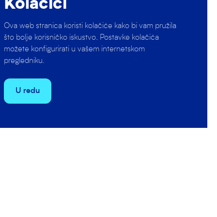
Kolačići
Ova web stranica koristi kolačiće kako bi vam pružila
što bolje korisničko iskustvo. Postavke kolačića
) u derbiju 13.
možete konfigurirati u vašem internetskom
tim ritmom i u
pregledniku.
atrpavši im
U redu
tošević 3,
Tomislav Zore