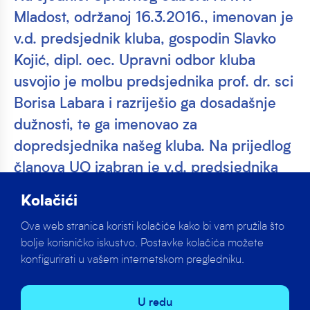
Mladost, održanoj 16.3.2016., imenovan je
v.d. predsjednik kluba, gospodin Slavko
Kojić, dipl. oec. Upravni odbor kluba
usvojio je molbu predsjednika prof. dr. sci
Borisa Labara i razriješio ga dosadašnje
dužnosti, te ga imenovao za
dopredsjednika našeg kluba. Na prijedlog
članova UO izabran je v.d. predsjednika
HAVK Mladost, g. Slavko Kojić,…
Kolačići
Na sjednici Upravnog odbora HAVK Mladost, održanoj
Ova web stranica koristi kolačiće kako bi vam pružila što
16.3.2016., imenovan je v.d. predsjednik kluba,
bolje korisničko iskustvo. Postavke kolačića možete
gospodin Slavko Kojić, dipl. oec.
konfigurirati u vašem internetskom pregledniku.
Upravni odbor kluba usvojio je molbu predsjednika
U redu
prof. dr. sci Borisa Labara i razriješio ga dosadašnje