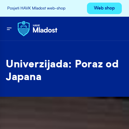
Web shop
Posjeti HAVK Mladost web-shop
Univerzijada: Poraz od
Japana