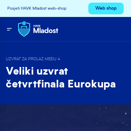
Web shop
Posjeti HAVK Mladost web-shop
UZVRAT ZA PROLAZ MEĐU 4
Veliki uzvrat
četvrtfinala Eurokupa