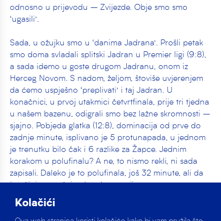
odnosno u prijevodu – Zvijezde. Obje smo smo
‘ugasili’.
Sada, u ožujku smo u ‘danima Jadrana’. Prošli petak
smo doma svladali splitski Jadran u Premier ligi (9:8),
a sada idemo u goste drugom Jadranu, onom iz
Herceg Novom. S nadom, željom, štoviše uvjerenjem
da ćemo uspješno ‘preplivati’ i taj Jadran. U
konačnici, u prvoj utakmici četvrtfinala, prije tri tjedna
u našem bazenu, odigrali smo bez lažne skromnosti –
sjajno. Pobjeda glatka (12:8), dominacija od prve do
zadnje minute, isplivano je 5 protunapada, u jednom
je trenutku bilo čak i 6 razlike za Žapce. Jednim
korakom u polufinalu? A ne, to nismo rekli, ni sada
zapisali. Daleko je to polufinala, još 32 minute, ali da
je učinjen značajan korak, to stoji.
Kolačići
– Je li 4 dovoljno, to ću znati ja i svi mi nakon
uzvrata. Međutim, iako imamo tu neku prednost, ne