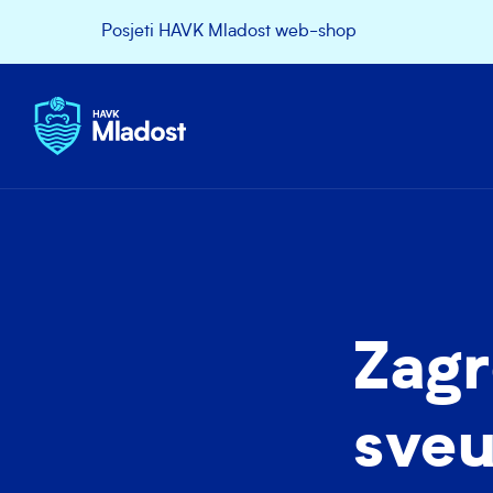
Posjeti HAVK Mladost web-shop
Zagr
sveu