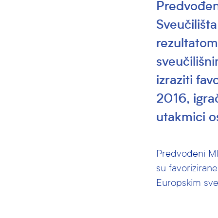
Predvođen
Sveučilišta
rezultatom
sveučilišni
izraziti fa
2016, igra
utakmici os
Predvođeni Ml
su favoriziran
Europskim sveu
Iako su studenti