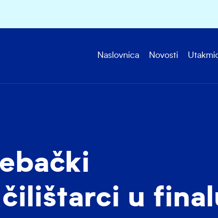
Naslovnica
Novosti
Utakmi
ebački
čilištarci u fina