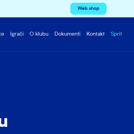
Web shop
ce
Igrači
O klubu
Dokumenti
Kontakt
Sprit
lu