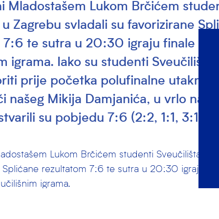
i Mladostašem Lukom Brčićem studen
 u Zagrebu svladali su favorizirane Sp
 7:6 te sutra u 20:30 igraju finale n
m igrama. Iako su studenti Sveučilišta u
voriti prije početka polufinalne utakmic
či našeg Mikija Damjanića, u vrlo nape
tvarili su pobjedu 7:6 (2:2, 1:1, 3:1,…
adostašem Lukom Brčićem studenti Sveučilišta u Za
e Splićane rezultatom 7:6 te sutra u 20:30 igraju fin
čilišnim igrama.
 Sveučilišta u Splitu bili izraziti favoriti prije počet