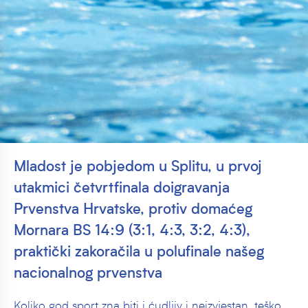
Mladost je pobjedom u Splitu, u prvoj
utakmici četvrtfinala doigravanja
Prvenstva Hrvatske, protiv domaćeg
Mornara BS 14:9 (3:1, 4:3, 3:2, 4:3),
praktički zakoračila u polufinale našeg
nacionalnog prvenstva
Koliko god sport zna biti i ćudljiv i neizvjestan, teško