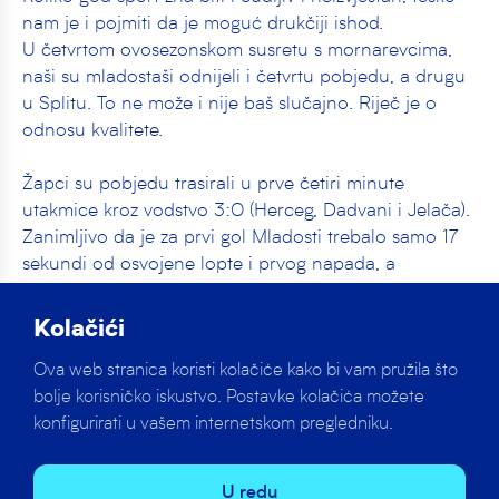
nam je i pojmiti da je moguć drukčiji ishod.
U četvrtom ovosezonskom susretu s mornarevcima,
naši su mladostaši odnijeli i četvrtu pobjedu, a drugu
u Splitu. To ne može i nije baš slučajno. Riječ je o
odnosu kvalitete.
Žapci su pobjedu trasirali u prve četiri minute
utakmice kroz vodstvo 3:0 (Herceg, Dadvani i Jelača).
Zanimljivo da je za prvi gol Mladosti trebalo samo 17
sekundi od osvojene lopte i prvog napada, a
egzekutor je bio centar, reprezentativac Branimir
Herceg. Naše Herc je navijestio sjajnu formu i još
Kolačići
bolju izvedbu u ovoj utakmici. U momčadi odličnih,
Ova web stranica koristi kolačiće kako bi vam pružila što
Herceg se pokazao prvim ili najboljim, a s 4 pogotka
bolje korisničko iskustvo. Postavke kolačića možete
je zajedno s ljevakom Davidom Mijićem i prvi strijelac
konfigurirati u vašem internetskom pregledniku.
momčadi, pa i utakmice. Osobito je važno istaknuti da
je Herceg u onim rijetkim trenucima kada bi domaćin
malo priprijetio, ‘izbacivao’ domaće igrače, zarađivao
U redu