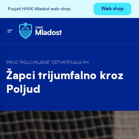
Web shop
Posjeti HAVK Mladost web-shop
PRVO "POLUVRIJEME" ČETVRTFINALA PH
Žapci trijumfalno kroz
Poljud