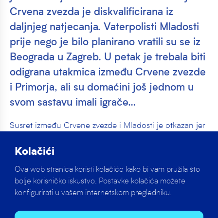
Crvena zvezda je diskvalificirana iz
daljnjeg natjecanja. Vaterpolisti Mladosti
prije nego je bilo planirano vratili su se iz
Beograda u Zagreb. U petak je trebala biti
odigrana utakmica između Crvene zvezde
i Primorja, ali su domaćini još jednom u
svom sastavu imali igrače…
Susret između Crvene zvezde i Mladosti je otkazan jer
kako neslužbeno doznajemo Crvena zvezda je
diskvalificirana iz daljnjeg natjecanja.
Kolačići
Ova web stranica koristi kolačiće kako bi vam pružila što
Vaterpolisti Mladosti prije nego je bilo planirano vratili
bolje korisničko iskustvo. Postavke kolačića možete
su se iz Beograda u Zagreb.
konfigurirati u vašem internetskom pregledniku.
U petak je trebala biti odigrana utakmica između
Crvene zvezde i Primorja, ali su domaćini još jednom