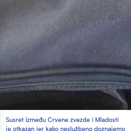
Susret između Crvene zvezde i Mladosti
je otkazan jer kako neslužbeno doznajemo